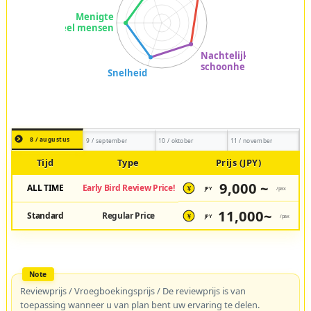
8 / augustus
9 / september
10 / oktober
11 / november
Tijd
Type
Prijs (JPY)
9,000 ~
ALL TIME
Early Bird Review Price!
JPY
/pax
¥
11,000~
Standard
Regular Price
JPY
/pax
¥
Reviewprijs / Vroegboekingsprijs / De reviewprijs is van
toepassing wanneer u van plan bent uw ervaring te delen.