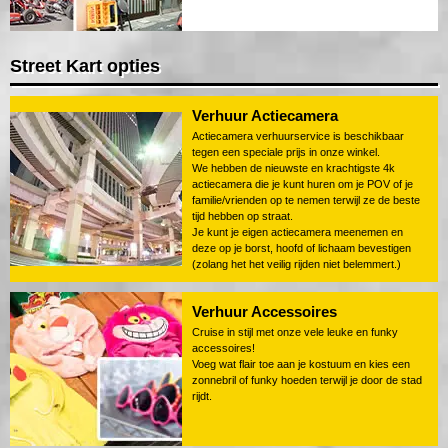
Street Kart opties
Verhuur Actiecamera
Actiecamera verhuurservice is beschikbaar
tegen een speciale prijs in onze winkel.
We hebben de nieuwste en krachtigste 4k
actiecamera die je kunt huren om je POV of je
familie/vrienden op te nemen terwijl ze de beste
tijd hebben op straat.
Je kunt je eigen actiecamera meenemen en
deze op je borst, hoofd of lichaam bevestigen
(zolang het het veilig rijden niet belemmert.)
Verhuur Accessoires
Cruise in stijl met onze vele leuke en funky
accessoires!
Voeg wat flair toe aan je kostuum en kies een
zonnebril of funky hoeden terwijl je door de stad
rijdt.