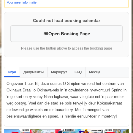
Voor meer informatie.
Could not load booking calendar
Open Booking Page
Please use the button above to access the booking page
Інфо
Дакументы
Маршрут
FAQ
Месца
Ongeveer 1 uur. Bij deze cursus O-S rijden we rond het centrum van
Okinawa.Draai jo Okinawa-reis in 'n opwindende ry-avontuur! Spring in
'n go-kart en ry verby Naha-lughawe, waar vliegtuie net 'n paar meter
weg opstyg. Voel dan die stad se pols terwyl jy deur Kokusai-straat
se lewendige winkels en restaurante ry. Met 'n mengsel van
besienswaardighede en spoed, is hierdie eenuur-toer 'n moet-try!