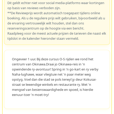
Dit geldt echter niet voor social media-platforms waar kortingen
op basis van reviews verboden zijn.
**De Reviewprijs wordt automatisch toegepast tijdens online
boeking. Als u de reguliere prijs wilt gebruiken, bijvoorbeeld als u
de ervaring vertrouwelijk wilt houden, stel dan ons
reserveringscentrum op de hoogte via een bericht.
Raadpleeg voor de meest actuele prijzen de tarieven die naast elk
tijdslot in de kalender hieronder staan vermeld.
Ongeveer 1 uur. Bij deze cursus O-S rijden we rond het
centrum van Okinawa.Draai jo Okinawa-reis in 'n
opwindende ry-avontuur! Spring in 'n go-kart en ry verby
Naha-lughawe, waar vliegtuie net 'n paar meter weg
opstyg. Voel dan die stad se pols terwyl jy deur Kokusai-
straat se lewendige winkels en restaurante ry. Met 'n
mengsel van besienswaardighede en spoed, is hierdie
eenuur-toer 'n moet-try!