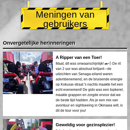
Meningen van
gebruikers
Onvergetelijke herinneringen
A Ripper van een Toer!
Maat, dit was onwaarschijnlijk! 🚗💨 De rit
van 2 uur was absoluut briljant—de
uitzichten van Senaga-eiland waren
adembenemend, en de bruisende energie
op Kokusai-straat 's nachts maakte het een
echt evenement! De gids was een topkerel,
maakte grappen en zorgde ervoor dat we
de beste tijd hadden. Als je een mix van
avontuur en sightseeing in Okinawa wilt, is
dit de tour voor jou!
Geweldig voor gezinsplezier!