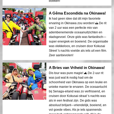
boeken!
A Gêma Escondida na Okinawa!
Ik had geen idee dat dit mijn favoriete
ervaring in Okinawa zou worden! 🌅 De rit
van 2 uur was een perfecte mix van
adembenemende oceaanuitzichten en
stadsgevoel. Onze gids was fantastisch—
super energiek en boeiend. De organisatie
was vlekkeloos, en cruisen door Kokusai
Street 's nachts voelde als iets uit een film.
Zeer aanbevolen!
A Bries van Vriheid in Okinawa!
Dis tour was pure magie! 🌊 De 2-uur rit
was just wat ik nodig had om de
schoonheid van Okinawa op een leuke en
unieke manier te ervaren. De oceaanlucht
bij Senaga-eiland was zo verfrissend, en
cruisen door Kokusai-straat 's nachts was
als in een festival zijn. De gids was
absoluut briljant—vriendelijk, boeiend, en
vol goede vibes. Als je iets spannends