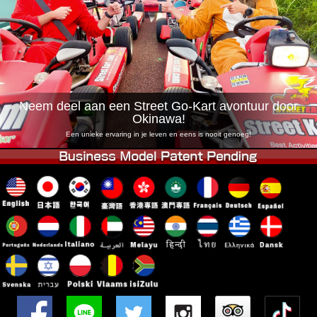
Bedrijf
Boekingen
Winkel wijzigen
Tokyo Shinagawa
Tokyo Akihabara#1
Tokyo Akihabara#2
Tokyo Shibuya
Tokyo Shibuya Annex
Tokyo Bay
Neem deel aan een Street Go-Kart avontuur door
Okinawa!
Tokyo Asakusa
Osaka
Een unieke ervaring in je leven en eens is nooit genoeg!
Okinawa