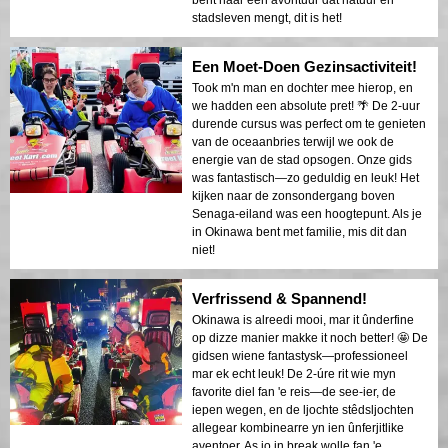
stadsleven mengt, dit is het!
Een Moet-Doen Gezinsactiviteit!
Took m'n man en dochter mee hierop, en
we hadden een absolute pret! 🌴 De 2-uur
durende cursus was perfect om te genieten
van de oceaanbries terwijl we ook de
energie van de stad opsogen. Onze gids
was fantastisch—zo geduldig en leuk! Het
kijken naar de zonsondergang boven
Senaga-eiland was een hoogtepunt. Als je
in Okinawa bent met familie, mis dit dan
niet!
Verfrissend & Spannend!
Okinawa is alreedi mooi, mar it ûnderfine
op dizze manier makke it noch better! 🤩 De
gidsen wiene fantastysk—professioneel
mar ek echt leuk! De 2-úre rit wie myn
favorite diel fan 'e reis—de see-ier, de
iepen wegen, en de ljochte stêdsljochten
allegear kombinearre yn ien ûnferjitlike
aventoer. As jo in break wolle fan 'e