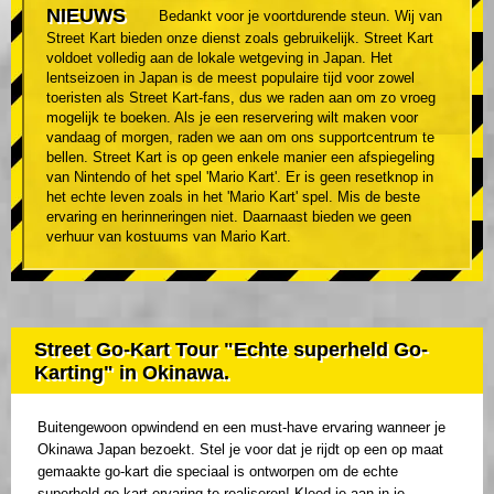
NIEUWS
Bedankt voor je voortdurende steun. Wij van
Street Kart bieden onze dienst zoals gebruikelijk. Street Kart
voldoet volledig aan de lokale wetgeving in Japan. Het
lentseizoen in Japan is de meest populaire tijd voor zowel
toeristen als Street Kart-fans, dus we raden aan om zo vroeg
mogelijk te boeken. Als je een reservering wilt maken voor
vandaag of morgen, raden we aan om ons supportcentrum te
bellen. Street Kart is op geen enkele manier een afspiegeling
van Nintendo of het spel 'Mario Kart'. Er is geen resetknop in
het echte leven zoals in het 'Mario Kart' spel. Mis de beste
ervaring en herinneringen niet. Daarnaast bieden we geen
verhuur van kostuums van Mario Kart.
Street Go-Kart Tour "Echte superheld Go-
Karting" in Okinawa.
Buitengewoon opwindend en een must-have ervaring wanneer je
Okinawa Japan bezoekt. Stel je voor dat je rijdt op een op maat
gemaakte go-kart die speciaal is ontworpen om de echte
superheld go-kart ervaring te realiseren! Kleed je aan in je