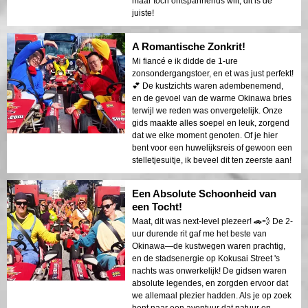
maar toch ontspannends wilt, dit is de
juiste!
A Romantische Zonkrit!
Mi fiancé e ik didde de 1-ure
zonsondergangstoer, en et was just perfekt!
💕 De kustzichts waren adembenemend,
en de gevoel van de warme Okinawa bries
terwijl we reden was onvergetelijk. Onze
gids maakte alles soepel en leuk, zorgend
dat we elke moment genoten. Of je hier
bent voor een huwelijksreis of gewoon een
stelletjesuitje, ik beveel dit ten zeerste aan!
Een Absolute Schoonheid van
een Tocht!
Maat, dit was next-level plezeer! 🚗💨 De 2-
uur durende rit gaf me het beste van
Okinawa—de kustwegen waren prachtig,
en de stadsenergie op Kokusai Street 's
nachts was onwerkelijk! De gidsen waren
absolute legendes, en zorgden ervoor dat
we allemaal plezier hadden. Als je op zoek
bent naar een avontuur dat natuur en