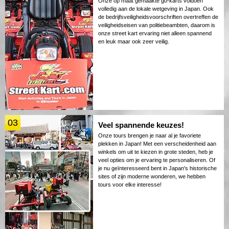
Onze op maat gemaakte go-karts voldoen
volledig aan de lokale wetgeving in Japan. Ook
de bedrijfsveiligheidsvoorschriften overtreffen de
veiligheidseisen van politiebeambten, daarom is
onze street kart ervaring niet alleen spannend
en leuk maar ook zeer veilig.
03
Veel spannende keuzes!
Onze tours brengen je naar al je favoriete
plekken in Japan! Met een verscheidenheid aan
winkels om uit te kiezen in grote steden, heb je
veel opties om je ervaring te personaliseren. Of
je nu geïnteresseerd bent in Japan's historische
sites of zijn moderne wonderen, we hebben
tours voor elke interesse!