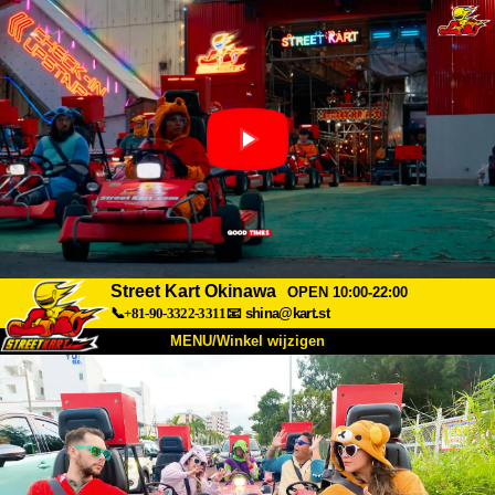
Street Kart Okinawa
OPEN 10:00-22:00
📞+81-90-3322-3311
📧
shina@kart.st
MENU/Winkel wijzigen
TOP
Over
Specificaties
Prijzen
Toegang
Ervaringen
FAQ