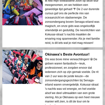
Ik heb mijn volwassene zoon op deze tour
meegenomen, en we hebben een
geweldige tijd gehad! 🌴 De 2-uur durende
cursus gaf ons de perfecte mix van
oceaanzicht en stadsenergie. De
zonsondergang boven Senaga-eiland was
magisch, en onze gids was ongelooflijk
vriendelijk en geduldig. De neonlichten van
Kokusai-straat 's nachts maakten de
ervaring nog spannender. Als je met familie
reist, is dit iets wat je niet mag missen!
Okinawa's Beste Avontuur!
Dis was bove mine verwachtingen! 🤩 De
gidsen waren fantastisch—leuk,
professioneel, en zorgden ervoor dat
iedereen zich op zijn gemak voelde. De rit
van 2 uur was de juiste keuze—de
zonsondergangsgezichten bij Senaga-
eiland waren onvergetelijk. Kokusai-straat
's nachts was vol energie, en het voelde
alsof we deel uitmaakten van een grote
viering. Als je Okinawa op een heel nieuwe
manier wilt zien, is dit de tour om te