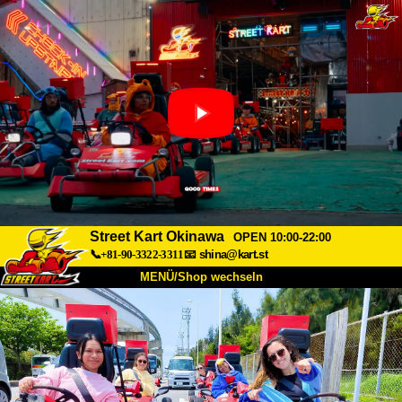
Street Kart Okinawa
OPEN 10:00-22:00
📞+81-90-3322-3311
📧
shina@kart.st
MENÜ/Shop wechseln
START
Über uns
Spezifikationen
Preise
Anfahrt
Bewertungen
FAQ