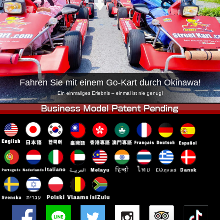
Unternehmen
Buchung
Shop wechseln
Tokio Shinagawa
Tokio Akihabara#1
Tokio Akihabara#2
Tokio Shibuya
Tokio Shibuya Annex
Tokio Bucht
Fahren Sie mit einem Go-Kart durch Okinawa!
Tokio Asakusa
Osaka
Ein einmaliges Erlebnis – einmal ist nie genug!
Okinawa