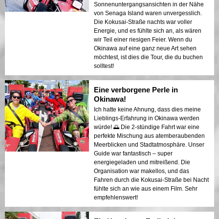
Sonnenuntergangsansichten in der Nähe
von Senaga Island waren unvergesslich.
Die Kokusai-Straße nachts war voller
Energie, und es fühlte sich an, als wären
wir Teil einer riesigen Feier. Wenn du
Okinawa auf eine ganz neue Art sehen
möchtest, ist dies die Tour, die du buchen
solltest!
Eine verborgene Perle in
Okinawa!
Ich hatte keine Ahnung, dass dies meine
Lieblings-Erfahrung in Okinawa werden
würde! 🌅 Die 2-stündige Fahrt war eine
perfekte Mischung aus atemberaubenden
Meerblicken und Stadtatmosphäre. Unser
Guide war fantastisch – super
energiegeladen und mitreißend. Die
Organisation war makellos, und das
Fahren durch die Kokusai-Straße bei Nacht
fühlte sich an wie aus einem Film. Sehr
empfehlenswert!