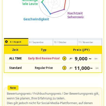
8 / August
9 / September
10 / Oktober
11 / November
Zeit
Typ
Preis (JPY)
9,000 ~
ALL TIME
Early Bird Review Price!
JPY
/pax
¥
11,000~
Standard
Regular Price
JPY
/pax
¥
Bewertungspreis / Frühbuchungspreis / Der Bewertungspreis gilt,
wenn Sie planen, Ihre Erfahrung zu teilen.
Dies gilt jedoch nicht für Social-Media-Plattformen, auf denen