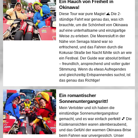
Ein Hauch von Freiheit in
Okinawa!
Diese Tour war pure Magie! 🌊 Die 2-
stündige Fahrt war genau das, was ich
brauchte, um die Schönheit von Okinawa
auf eine unterhaltsame und einzigartige
Weise zu erleben. Die Meeresluft in der
Nähe von Senaga Island war so
erfrischend, und das Fahren durch die
Kokusai-Straße bei Nacht fühlte sich an wie
ein Festival. Der Guide war absolut brillant
– freundlich, ansprechend und voller guter
Stimmung. Wenn du etwas Aufregendes
und gleichzeitig Entspannendes suchst, ist
das genau das Richtige!
Ein romantischer
Sonnenuntergangsritt!
Mein Verlobter und ich haben die
einstündige Sonnenuntergangstour
gemacht, und es war einfach perfekt! 💕 Die
Küstenansichten waren atemberaubend,
und das Gefühl der warmen Okinawa-Brise
beim Fahren war unvergesslich. Unser