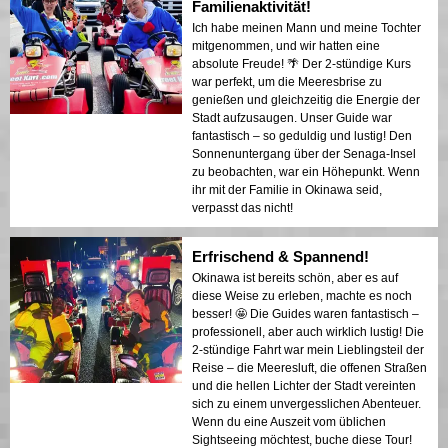
Familienaktivität!
Ich habe meinen Mann und meine Tochter
mitgenommen, und wir hatten eine
absolute Freude! 🌴 Der 2-stündige Kurs
war perfekt, um die Meeresbrise zu
genießen und gleichzeitig die Energie der
Stadt aufzusaugen. Unser Guide war
fantastisch – so geduldig und lustig! Den
Sonnenuntergang über der Senaga-Insel
zu beobachten, war ein Höhepunkt. Wenn
ihr mit der Familie in Okinawa seid,
verpasst das nicht!
Erfrischend & Spannend!
Okinawa ist bereits schön, aber es auf
diese Weise zu erleben, machte es noch
besser! 🤩 Die Guides waren fantastisch –
professionell, aber auch wirklich lustig! Die
2-stündige Fahrt war mein Lieblingsteil der
Reise – die Meeresluft, die offenen Straßen
und die hellen Lichter der Stadt vereinten
sich zu einem unvergesslichen Abenteuer.
Wenn du eine Auszeit vom üblichen
Sightseeing möchtest, buche diese Tour!