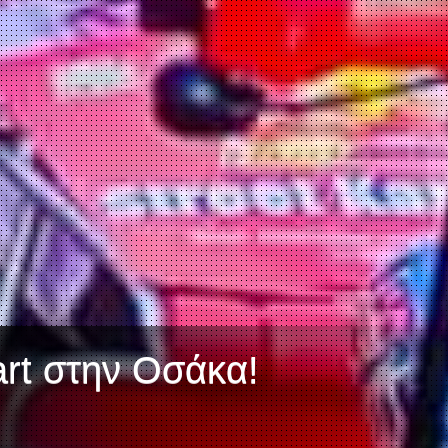
art στην Οσάκα!