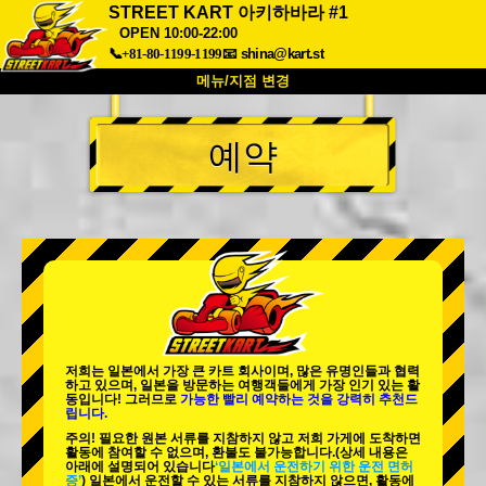
STREET KART 아키하바라 #1
OPEN 10:00-22:00
📞+81-80-1199-1199
📧
shina@kart.st
메뉴/지점 변경
최상단
예약
소개
사양
가격
접근성
고객 리뷰
자주 묻는 질문
회사 정보
예약
지점 변경
도쿄 시나가와 #1
도쿄 아키하바라#1
도쿄 아키하바라#2
도쿄 시부야
도쿄 시부야 애넥스
도쿄 베이
저희는 일본에서 가장 큰 카트 회사이며,
많은 유명인
들과 협력
하고 있으며, 일본을 방문하는 여행객들에게
가장 인기 있는 활
도쿄 아사쿠사
오사카
동
입니다! 그러므로
가능한 빨리 예약하는 것을 강력히 추천드
립니다.
오키나와
주의! 필요한 원본 서류를 지참하지 않고 저희 가게에 도착하면
활동에 참여할 수 없으며, 환불도 불가능합니다.
(상세 내용은
아래에 설명되어 있습니다
‘일본에서 운전하기 위한 운전 면허
증’
) 일본에서 운전할 수 있는 서류를 지참하지 않으면, 활동에