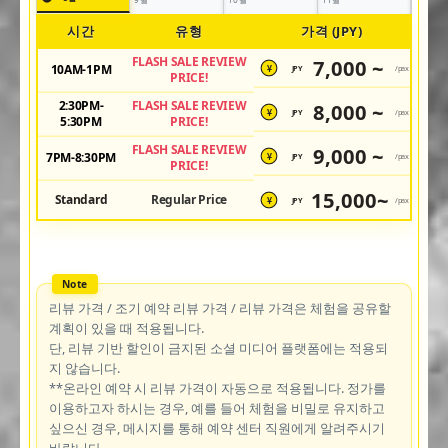
시간
유형
가격 (JPY)
FLASH SALE REVIEW
7,000 ~
10AM-1PM
JPY
/pax
¥
PRICE!
2:30PM-
FLASH SALE REVIEW
8,000 ~
JPY
/pax
¥
5:30PM
PRICE!
FLASH SALE REVIEW
9,000 ~
7PM-8:30PM
JPY
/pax
¥
PRICE!
15,000~
Standard
Regular Price
JPY
/pax
¥
리뷰 가격 / 조기 예약 리뷰 가격 / 리뷰 가격은 체험을 공유할
계획이 있을 때 적용됩니다.
단, 리뷰 기반 할인이 금지된 소셜 미디어 플랫폼에는 적용되
지 않습니다.
**온라인 예약 시 리뷰 가격이 자동으로 적용됩니다. 정가를
이용하고자 하시는 경우, 예를 들어 체험을 비밀로 유지하고
싶으신 경우, 메시지를 통해 예약 센터 직원에게 알려주시기
바랍니다.