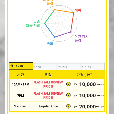
8 / 8월
9 / 9월
10 / 10월
11 / 11월
시간
유형
가격 (JPY)
FLASH SALE REVIEW
10,000 ~
10AM / 1PM
JPY
/pax
¥
PRICE!
FLASH SALE REVIEW
10,000 ~
7PM
JPY
/pax
¥
PRICE!
20,000~
Standard
Regular Price
JPY
/pax
¥