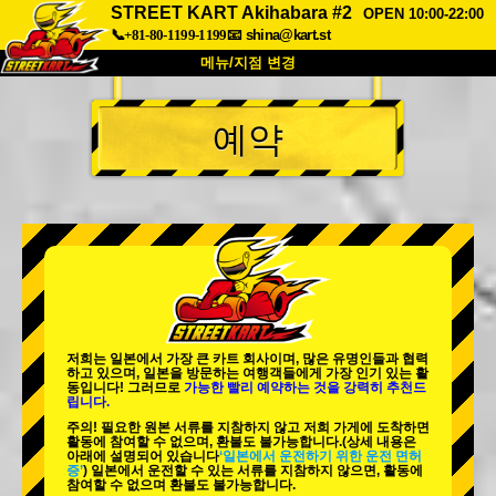
STREET KART Akihabara #2
OPEN 10:00-22:00
📞+81-80-1199-1199
📧
shina@kart.st
메뉴/지점 변경
최상단
예약
소개
사양
가격
접근성
고객 리뷰
자주 묻는 질문
회사 정보
예약
지점 변경
도쿄 시나가와 #1
도쿄 아키하바라#1
도쿄 아키하바라#2
도쿄 시부야
저희는 일본에서 가장 큰 카트 회사이며,
많은 유명인
들과 협력
도쿄 시부야 애넥스
도쿄 베이
하고 있으며, 일본을 방문하는 여행객들에게
가장 인기 있는 활
동
입니다! 그러므로
가능한 빨리 예약하는 것을 강력히 추천드
립니다.
도쿄 아사쿠사
오사카
주의! 필요한 원본 서류를 지참하지 않고 저희 가게에 도착하면
활동에 참여할 수 없으며, 환불도 불가능합니다.
(상세 내용은
오키나와
아래에 설명되어 있습니다
‘일본에서 운전하기 위한 운전 면허
증’
) 일본에서 운전할 수 있는 서류를 지참하지 않으면, 활동에
참여할 수 없으며 환불도 불가능합니다.